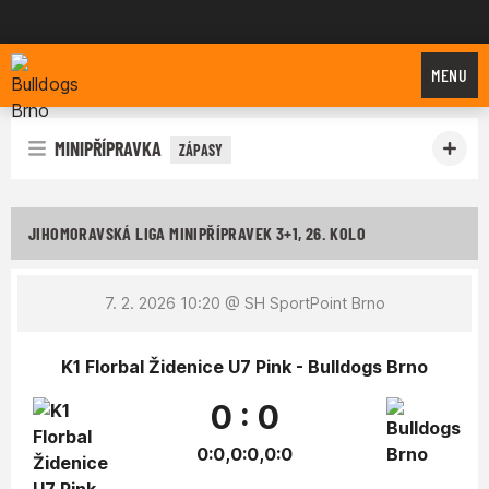
Bulldogs Brno
MENU
MINIPŘÍPRAVKA
ZÁPASY
JIHOMORAVSKÁ LIGA MINIPŘÍPRAVEK 3+1, 26. KOLO
7. 2. 2026 10:20
@ SH SportPoint Brno
K1 Florbal Židenice U7 Pink - Bulldogs Brno
0 : 0
0:0,0:0,0:0