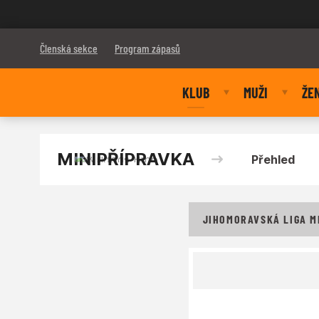
Bulldogs Brno
Členská sekce
Program zápasů
KLUB
MUŽI
ŽE
MINIPŘÍPRAVKA
Přehled
JIHOMORAVSKÁ LIGA MI