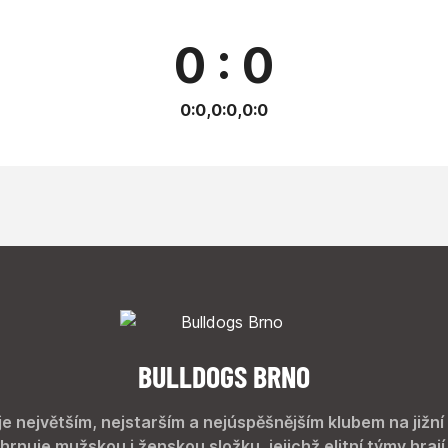
0 : 0
0:0,0:0,0:0
BULLDOGS BRNO
je největším, nejstarším a nejúspěšnějším klubem na jižní
hrnuje mužskou i ženskou složku, jejichž elitní týmy hrají