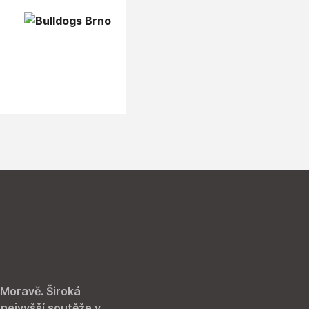
 Moravě. Široká
 nejvyšší soutěže v