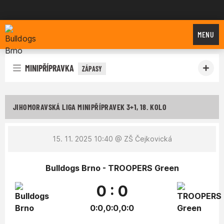
Bulldogs Brno
MENU
MINIPŘÍPRAVKA
ZÁPASY
JIHOMORAVSKÁ LIGA MINIPŘÍPRAVEK 3+1, 18. KOLO
15. 11. 2025 10:40
@ ZŠ Čejkovická
Bulldogs Brno - TROOPERS Green
0 : 0
0:0,0:0,0:0