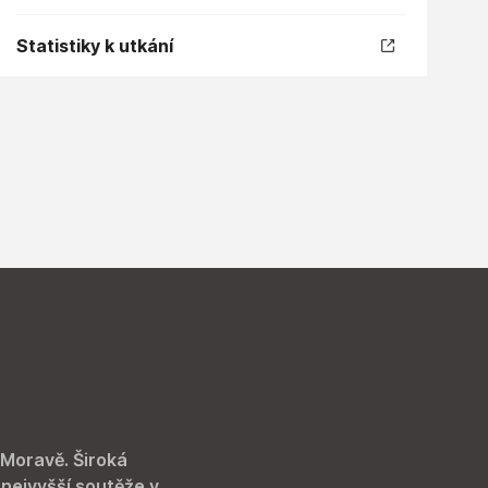
Statistiky k utkání
 Moravě. Široká
 nejvyšší soutěže v