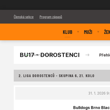
Bulldogs Brno
Členská sekce
Program zápasů
KLUB
MUŽI
ŽE
BU17 - DOROSTENCI
Přehl
2. LIGA DOROSTENCŮ - SKUPINA 6, 21. KOLO
31. 1. 2026 9
Bulldogs Brno Blac