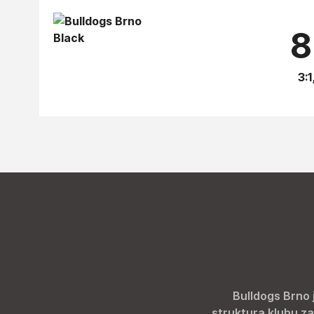
8
3:1
Bulldogs Brno 
struktura klubu za