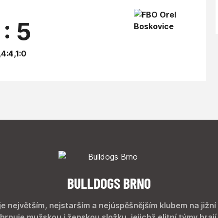
 : 5
,4:4,1:0
BULLDOGS BRNO
je největším, nejstarším a nejúspěšnějším klubem na jižní
hrnuje mužskou i ženskou složku, jejichž elitní týmy hrají