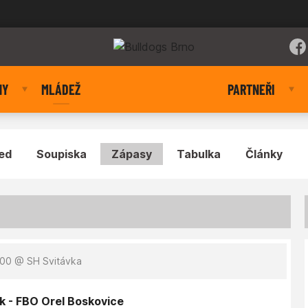
NY
MLÁDEŽ
PARTNEŘI
ed
Soupiska
Zápasy
Tabulka
Články
:00
@ SH Svitávka
k - FBO Orel Boskovice