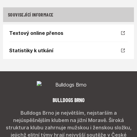
SOUVISEJÍCÍ INFORMACE
Textový online přenos
Statistiky k utkání
BULLDOGS BRNO
Bulldogs Brno je největším, nejstarším a
nejúspěšnějším klubem na jižní Moravě. Široká
struktura klubu zahrnuje mužskou i ženskou složku,
jejichž elitní týmy hrají nejvyšší soutěže v České