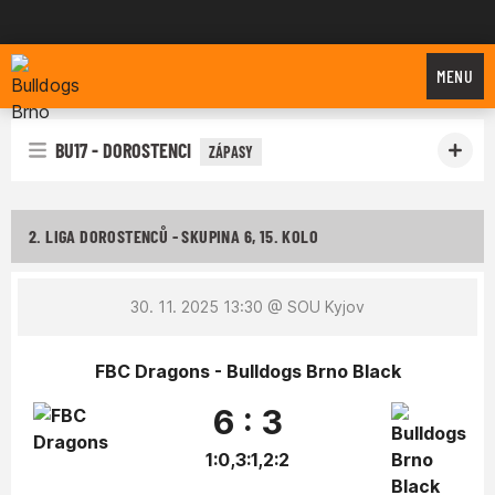
Bulldogs Brno
MENU
BU17 - DOROSTENCI
ZÁPASY
2. LIGA DOROSTENCŮ - SKUPINA 6, 15. KOLO
30. 11. 2025 13:30
@ SOU Kyjov
FBC Dragons - Bulldogs Brno Black
6 : 3
1:0,3:1,2:2