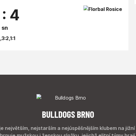
 : 4
sn
,3:2,1:1
BULLDOGS BRNO
je největším, nejstarším a nejúspěšnějším klubem na jižní
hrnuje mužskou i ženskou složku, jejichž elitní týmy hrají