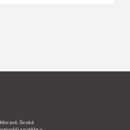
 Moravě. Široká
 nejvyšší soutěže v