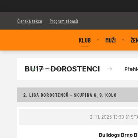
Bulldogs Brno
Členská sekce
Program zápasů
KLUB
MUŽI
ŽE
BU17 - DOROSTENCI
Přehl
2. LIGA DOROSTENCŮ - SKUPINA 6, 9. KOLO
2. 11. 2025 13:30
@ STA
Bulldogs Brno Bl