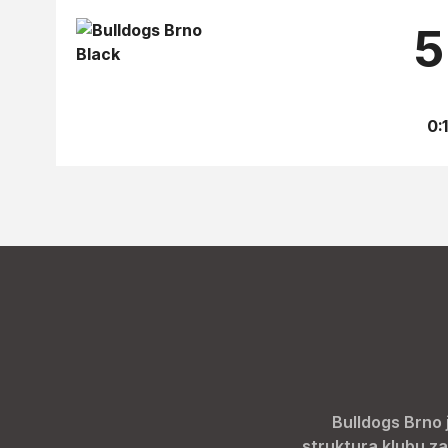
5
0:1
Bulldogs Brno 
struktura klubu za