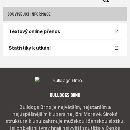
SOUVISEJÍCÍ INFORMACE
Textový online přenos
Statistiky k utkání
BULLDOGS BRNO
Bulldogs Brno je největším, nejstarším a
nejúspěšnějším klubem na jižní Moravě. Široká
struktura klubu zahrnuje mužskou i ženskou složku,
jejichž elitní týmy hrají nejvyšší soutěže v České