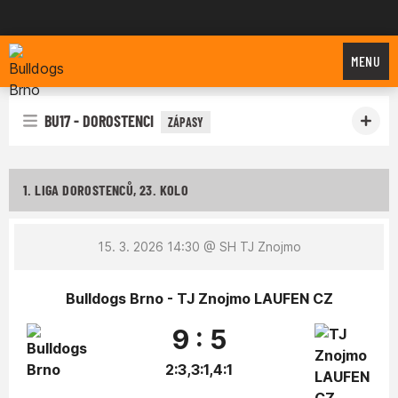
Bulldogs Brno
MENU
BU17 - DOROSTENCI
ZÁPASY
1. LIGA DOROSTENCŮ, 23. KOLO
15. 3. 2026 14:30
@ SH TJ Znojmo
Bulldogs Brno - TJ Znojmo LAUFEN CZ
9 : 5
2:3,3:1,4:1