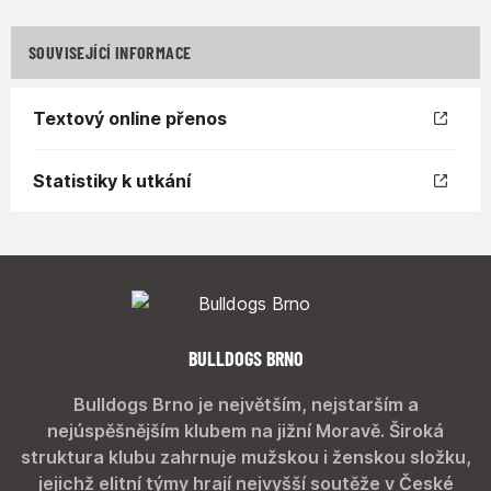
SOUVISEJÍCÍ INFORMACE
Textový online přenos
Statistiky k utkání
BULLDOGS BRNO
Bulldogs Brno je největším, nejstarším a
nejúspěšnějším klubem na jižní Moravě. Široká
struktura klubu zahrnuje mužskou i ženskou složku,
jejichž elitní týmy hrají nejvyšší soutěže v České