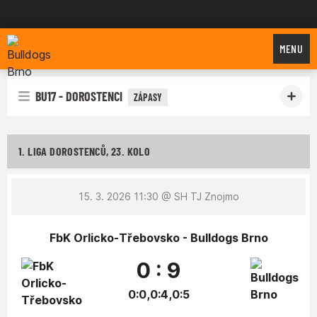
Bulldogs Brno
MENU
BU17 - DOROSTENCI
ZÁPASY
1. LIGA DOROSTENCŮ, 23. KOLO
15. 3. 2026 11:30
@ SH TJ Znojmo
FbK Orlicko-Třebovsko - Bulldogs Brno
0 : 9
0:0,0:4,0:5