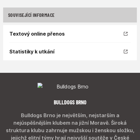
SOUVISEJÍCÍ INFORMACE
Textový online přenos
Statistiky k utkání
BULLDOGS BRNO
Bulldogs Brno je největším, nejstarším a
nejúspěšnějším klubem na jižní Moravě. Široká
struktura klubu zahrnuje mužskou i ženskou složku,
jejichž elitní týmy hrají nejvyšší soutěže v České