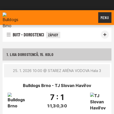
Bulldogs Brno
MENU
BU17 - DOROSTENCI
ZÁPASY
1. LIGA DOROSTENCŮ, 15. KOLO
25. 1. 2026 10:00
@ STAREZ ARÉNA VODOVA Hala 3
Bulldogs Brno - TJ Slovan Havířov
7 : 1
1:1,3:0,3:0