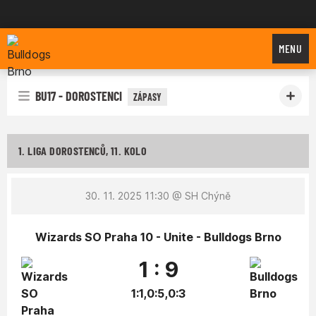
Bulldogs Brno
MENU
BU17 - DOROSTENCI
ZÁPASY
1. LIGA DOROSTENCŮ, 11. KOLO
30. 11. 2025 11:30
@ SH Chýně
Wizards SO Praha 10 - Unite - Bulldogs Brno
1 : 9
1:1,0:5,0:3