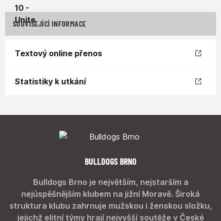
SOUVISEJÍCÍ INFORMACE
Textový online přenos
Statistiky k utkání
BULLDOGS BRNO
Bulldogs Brno je největším, nejstarším a
nejúspěšnějším klubem na jižní Moravě. Široká
struktura klubu zahrnuje mužskou i ženskou složku,
jejichž elitní týmy hrají nejvyšší soutěže v České