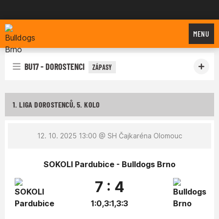
Bulldogs Brno
MENU
BU17 - DOROSTENCI
ZÁPASY
1. LIGA DOROSTENCŮ, 5. KOLO
12. 10. 2025 13:00
@ SH Čajkaréna Olomouc
SOKOLI Pardubice - Bulldogs Brno
7 : 4
1:0,3:1,3:3