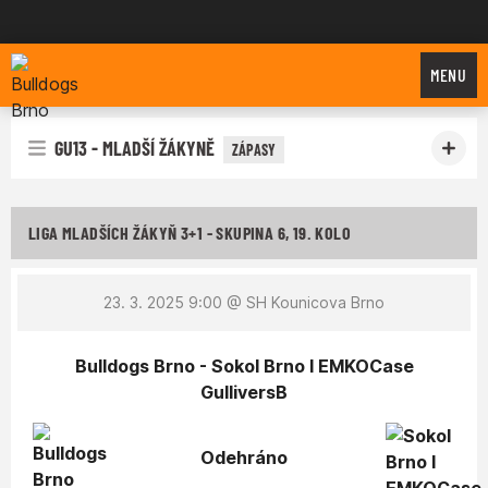
Bulldogs Brno
MENU
GU13 - MLADŠÍ ŽÁKYNĚ
ZÁPASY
LIGA MLADŠÍCH ŽÁKYŇ 3+1 - SKUPINA 6, 19. KOLO
23. 3. 2025 9:00
@ SH Kounicova Brno
Bulldogs Brno - Sokol Brno I EMKOCase
GulliversB
Odehráno