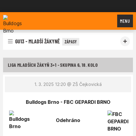
Bulldogs Brno
MENU
GU13 - MLADŠÍ ŽÁKYNĚ
ZÁPASY
LIGA MLADŠÍCH ŽÁKYŇ 3+1 - SKUPINA 6, 18. KOLO
1. 3. 2025 12:20
@ ZŠ Čejkovická
Bulldogs Brno - FBC GEPARDI BRNO
Odehráno