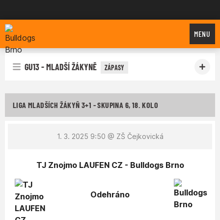
Bulldogs Brno
MENU
GU13 - MLADŠÍ ŽÁKYNĚ
ZÁPASY
LIGA MLADŠÍCH ŽÁKYŇ 3+1 - SKUPINA 6, 18. KOLO
1. 3. 2025 9:50
@ ZŠ Čejkovická
TJ Znojmo LAUFEN CZ - Bulldogs Brno
Odehráno