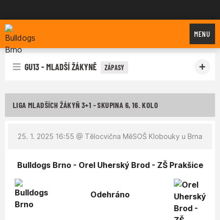
Bulldogs Brno
MENU
GU13 - MLADŠÍ ŽÁKYNĚ
ZÁPASY
LIGA MLADŠÍCH ŽÁKYŇ 3+1 - SKUPINA 6, 16. KOLO
25. 1. 2025 16:55
@ Tělocvična MěSOŠ Klobouky u Brna
Bulldogs Brno - Orel Uherský Brod - ZŠ Prakšice
Odehráno