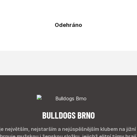
Odehráno
BULLDOGS BRNO
je největším, nejstarším a nejúspěšnějším klubem na jižní
hrnuje mužskou i ženskou složku, jejichž elitní týmy hrají