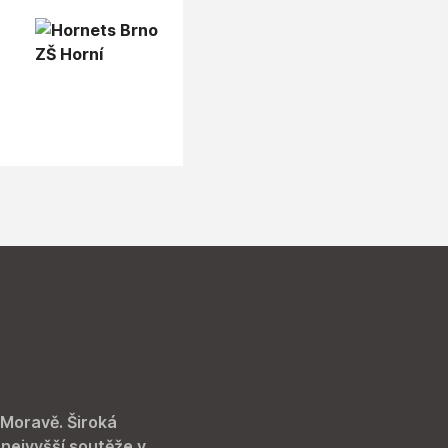
 Moravě. Široká
 nejvyšší soutěže v