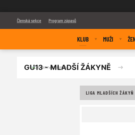
Bulldogs Brno
Členská sekce
Program zápasů
KLUB
MUŽI
ŽE
GU13 - MLADŠÍ ŽÁKYNĚ
LIGA MLADŠÍCH ŽÁKYŇ 3