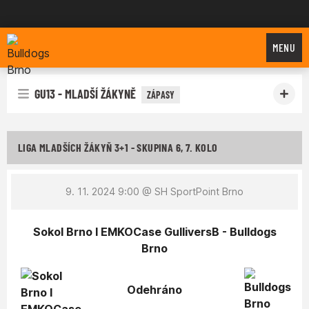
Bulldogs Brno
MENU
GU13 - MLADŠÍ ŽÁKYNĚ
ZÁPASY
LIGA MLADŠÍCH ŽÁKYŇ 3+1 - SKUPINA 6, 7. KOLO
9. 11. 2024 9:00
@ SH SportPoint Brno
Sokol Brno I EMKOCase GulliversB - Bulldogs
Brno
Odehráno