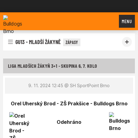
Bulldogs Brno
MENU
GU13 - MLADŠÍ ŽÁKYNĚ
ZÁPASY
LIGA MLADŠÍCH ŽÁKYŇ 3+1 - SKUPINA 6, 7. KOLO
9. 11. 2024 12:45
@ SH SportPoint Brno
Orel Uherský Brod - ZŠ Prakšice - Bulldogs Brno
Odehráno