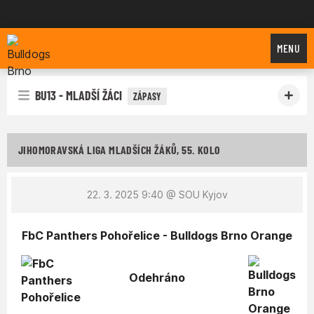
Bulldogs Brno
MENU
BU13 - MLADŠÍ ŽÁCI
ZÁPASY
JIHOMORAVSKÁ LIGA MLADŠÍCH ŽÁKŮ, 55. KOLO
22. 3. 2025 9:40
@ SOU Kyjov
FbC Panthers Pohořelice - Bulldogs Brno Orange
Odehráno