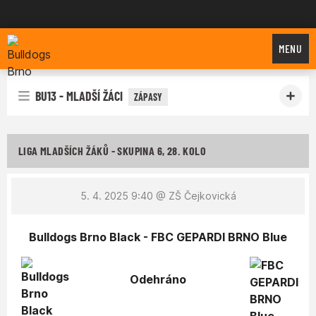
Bulldogs Brno
MENU
BU13 - MLADŠÍ ŽÁCI
ZÁPASY
LIGA MLADŠÍCH ŽÁKŮ - SKUPINA 6, 28. KOLO
5. 4. 2025 9:40
@ ZŠ Čejkovická
Bulldogs Brno Black - FBC GEPARDI BRNO Blue
Odehráno