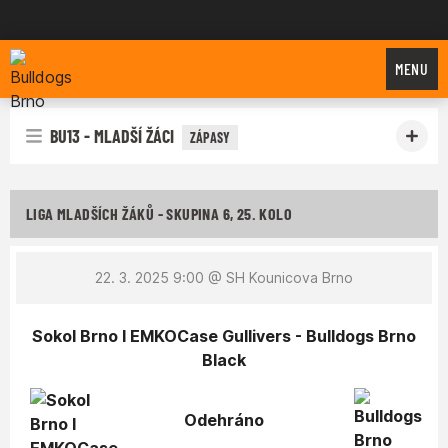
Bulldogs Brno
MENU
BU13 - MLADŠÍ ŽÁCI
ZÁPASY
LIGA MLADŠÍCH ŽÁKŮ - SKUPINA 6, 25. KOLO
22. 3. 2025 9:00
@ SH Kounicova Brno
Sokol Brno I EMKOCase Gullivers - Bulldogs Brno
Black
Odehráno