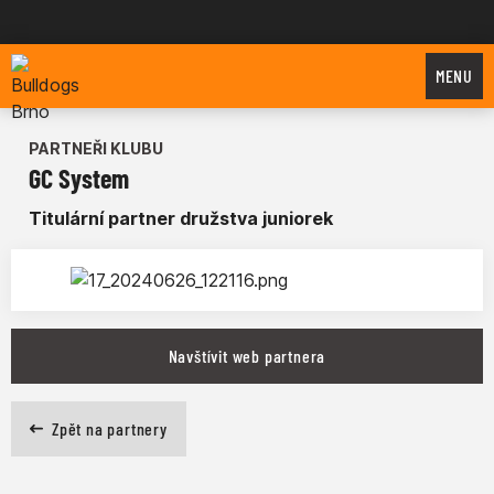
Bulldogs Brno
MENU
PARTNEŘI KLUBU
GC System
Titulární partner družstva juniorek
Navštívit web partnera
Zpět na partnery