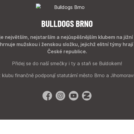
BULLDOGS BRNO
je největším, nejstarším a nejúspěšnějším klubem na jižní
hrnuje mužskou i ženskou složku, jejichž elitní týmy hrají
České republice.
Přidej se do naší smečky i ty a staň se Buldokem!
 klubu finančně podporují statutární město Brno a Jihomorav
Facebook
Instagram
YouTube
Zonerama