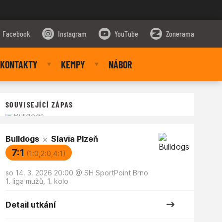
Facebook
Instagram
YouTube
Zonerama
KONTAKTY
KEMPY
NÁBOR
SOUVISEJÍCÍ ZÁPAS
Bulldogs
Slavia Plzeň
7:1
(1:0,2:0,4:1)
so 14. 3. 2026 20:00
@
SH SportPoint Brno
1. liga mužů, 1. kolo
Detail utkání