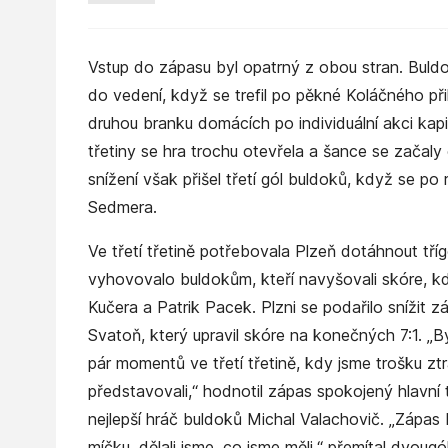
Vstup do zápasu byl opatrný z obou stran. Buldoc
do vedení, když se trefil po pěkné Koláčného př
druhou branku domácích po individuální akci kap
třetiny se hra trochu otevřela a šance se začal
snížení však přišel třetí gól buldoků, když se po 
Sedmera.
Ve třetí třetině potřebovala Plzeň dotáhnout tří
vyhovovalo buldokům, kteří navyšovali skóre, kd
Kučera a Patrik Pacek. Plzni se podařilo snížit z
Svatoň, který upravil skóre na konečných 7:1. „B
pár momentů ve třetí třetině, kdy jsme trošku ztra
představovali,“ hodnotil zápas spokojený hlavní 
nejlepší hráč buldoků Michal Valachovič. „Zápas 
míčku, dělali jsme, co jsme měli,“ přemítal dvoug