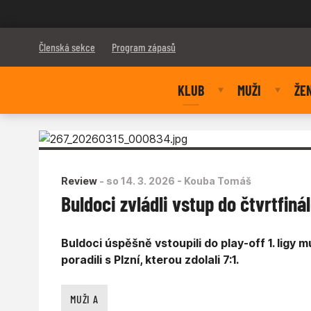
Bulldogs Brno
Členská sekce
Program zápasů
KLUB
MUŽI
ŽE
Review
-
so 14. 3. 2026
- Kouba Tomáš
Buldoci zvládli vstup do čtvrtfiná
Buldoci úspěšně vstoupili do play-off 1. ligy
poradili s Plzní, kterou zdolali 7:1.
MUŽI A