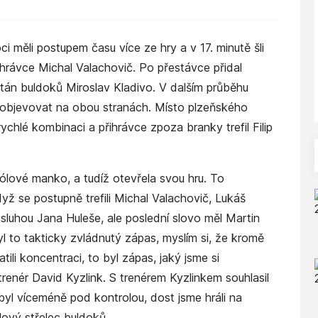
i měli postupem času více ze hry a v 17. minutě šli
ihrávce Michal Valachovič. Po přestávce přidal
itán buldoků Miroslav Kladivo. V dalším průběhu
y objevovat na obou stranách. Místo plzeňského
rychlé kombinaci a přihrávce zpoza branky trefil Filip
gólové manko, a tudíž otevřela svou hru. To
yž se postupně trefili Michal Valachovič, Lukáš
ásluhou Jana Huleše, ale poslední slovo měl Martin
yl to takticky zvládnutý zápas, myslím si, že kromě
tili koncentraci, to byl zápas, jaký jsme si
trenér David Kyzlink. S trenérem Kyzlinkem souhlasil
byl víceméně pod kontrolou, dost jsme hráli na
ólový střelec buldoků.