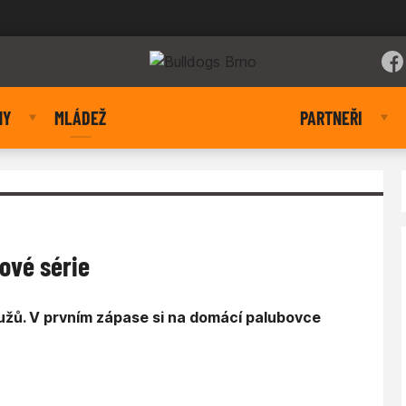
NY
MLÁDEŽ
PARTNEŘI
lové série
 mužů. V prvním zápase si na domácí palubovce