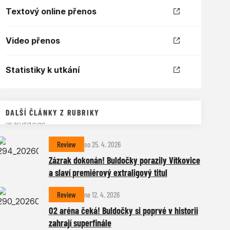
Textový online přenos
Video přenos
Statistiky k utkání
DALŠÍ ČLÁNKY Z RUBRIKY
Review
so 25. 4. 2026
Zázrak dokonán! Buldočky porazily Vítkovice
a slaví premiérový extraligový titul
Review
ne 12. 4. 2026
O2 aréna čeká! Buldočky si poprvé v historii
zahrají superfinále