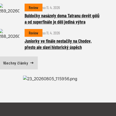
Review
so 11. 4. 2026
Buldočky nasázely doma Tatranu devět gólů
a od superfinále je dělí jediná výhra
Review
so 11. 4. 2026
Juniorky ve finále nestačily na Chodov,
přesto ale slaví historický úspěch
Všechny články